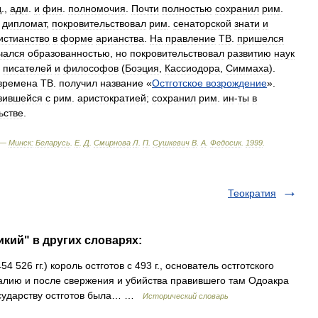
д
.,
адм
.
и
фин
.
полномочия
.
Почти
полностью
сохранил
рим
.
дипломат
,
покровительствовал
рим
.
сенаторской
знати
и
истианство
в
форме
арианства
.
На
правление
ТВ
.
пришелся
чался
образованностью
,
но
покровительствовал
развитию
наук
.
писателей
и
философов
(
Боэция
,
Кассиодора
,
Симмаха
).
времена
ТВ
.
получил
название
«
Остготское
возрождение
».
зившейся
с
рим
.
аристократией
;
сохранил
рим
.
ин
-
ты
в
ьстве
.
 —
Минск:
Беларусь
.
Е
.
Д
.
Смирнова
Л
.
П
.
Сушкевич
В
.
А
.
Федосик
.
1999
.
Теократия
икий" в других словарях:
4 526 гг.) король остготов с 493 г., основатель остготского
 Италию и после свержения и убийства правившего там Одоакра
 государству остготов была… …
Исторический словарь