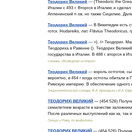
Теодорих Великий
— (Theodoric the Great)
Италии с 493 г. Вторгся в Италию и сдела
Аппенинский п ов, но также Сицилию, Да
Теодорих Великий
— В Википедии есть с
готск. Þiudareiks, лат. Flāvius Theodoricus
Теодорих Великий
— >). /> Теодорих. Ма
Теодориха в Равенне (). Теодорих Великий (
государства в Италии. В 488 г. вторгся 
словарь «Всемирная история»
Теодорих Великий
— король остготов, сы
вероятно, в 454 г когда остготы обитали 
Римскую империю. В обеспечение одного
Энциклопедический словарь Ф.А. Брокгауза и И.А. Еф
ТЕОДОРИХ\ ВЕЛИКИЙ
— (454 526) Получи
семилетнем возрасте в качестве заложника
После различных выступлений как за, та
Греции и Риму, по мифологии
ТЕОДОРИХ ВЕЛИКИЙ
— (454 526) Получи