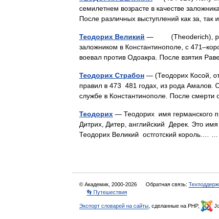
семилетнем возрасте в качестве заложника
После различных выступлений как за, та
Теодорих Великий
— (Theoderich), род.
заложником в Константинополе, с 471–корол
воевал против Одоакра. После взятия Ра
Теодорих Страбон
— (Теодорих Косой, от 
правил в 473 481 годах, из рода Амалов. 
службе в Константинополе. После смерт
Теодорих
— Теодорих имя германского п
Дитрих, Дитер, английский Дерек. Это имя
Теодорих Великий остготский король.…
© Академик, 2000-2026
Обратная связь:
Техподдерж
👣 Путешествия
Экспорт словарей на сайты
, сделанные на PHP,
Jo