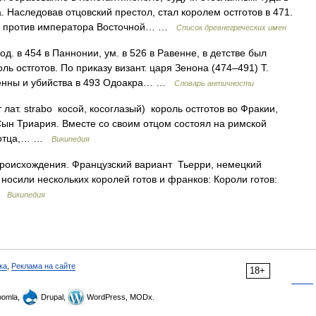
. Наследовав отцовский престол, стал королем остготов в 471.
к и против императора Восточной… …
Список древнегреческих имен
 в 454 в Паннонии, ум. в 526 в Равенне, в детстве был
ь остготов. По приказу визант. царя Зенона (474–491) Т.
венны и убийства в 493 Одоакра… …
Словарь античности
лат. strabo косой, косоглазый) король остготов во Фракии,
Сын Триария. Вместе со своим отцом состоял на римской
и отца,… …
Википедия
роисхождения. Французский вариант Тьерри, немецкий
 носили нескольких королей готов и франков: Короли готов:
 …
Википедия
ка
,
Реклама на сайте
18+
omla,
Drupal,
WordPress, MODx.