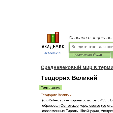
Словари и энциклоп
academic.ru
Средневековый мир в терминах, именах и названиях
Средневековый мир в терми
Теодорих Великий
Толкование
Теодорих
Великий
(
ок
.
454
—
526
) —
король
остготов
с
493
г
.
В
образовал
Остготское
королевство
(
со
сто
современные
Тироль
,
Швейцария
,
Австри