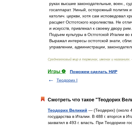
руках
высшие
законодательные
,
воен
.,
су
госаппарат
.
Умный
,
осторожный
политик
и
католич
.
церкви
,
хотя
сам
исповедовал
хр
расцвет
Остготского
королевства
.
Не
отли
и
искусств
,
привлекал
к
своему
двору
рим
Подъем
культуры
в
Остготской
Италии
во
Выражал
интересы
остготской
знати
,
сбли
управлении
,
администрации
,
законодател
Средневековый
мир
в
терминах
,
именах
и
названиях
.
Игры ⚽
Поможем сделать НИР
Теодорих I
Смотреть что такое "Теодорих Вел
Теодорих Великий
— (Теодерих) (около 45
государства в Италии. В 488 г. вторгся в
захватил в 493 г. власть. При Теодорихе