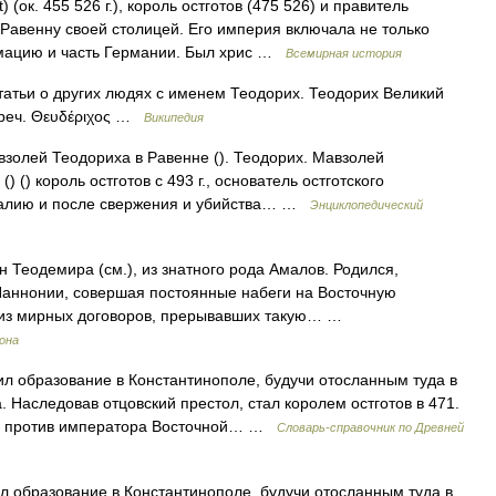
 (ок. 455 526 г.), король остготов (475 526) и правитель
л Равенну своей столицей. Его империя включала не только
лмацию и часть Германии. Был хрис …
Всемирная история
татьи о других людях с именем Теодорих. Теодорих Великий
, греч. Θευδέριχος …
Википедия
взолей Теодориха в Равенне (). Теодорих. Мавзолей
) () король остготов с 493 г., основатель остготского
в Италию и после свержения и убийства… …
Энциклопедический
н Теодемира (см.), из знатного рода Амалов. Родился,
в Паннонии, совершая постоянные набеги на Восточную
 из мирных договоров, прерывавших такую… …
рона
л образование в Константинополе, будучи отосланным туда в
. Наследовав отцовский престол, стал королем остготов в 471.
к и против императора Восточной… …
Cловарь-справочник по Древней
л образование в Константинополе, будучи отосланным туда в