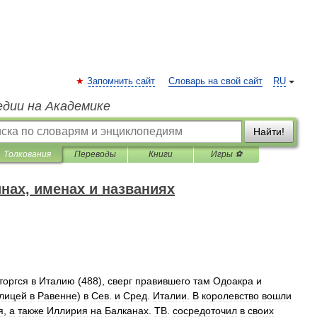
Запомнить сайт
Словарь на свой сайт
RU
едии на Академике
Найти!
Толкования
Переводы
Книги
Игры ⚽
нах, именах и названиях
торгся
в
Италию
(
488
),
сверг
правившего
там
Одоакра
и
лицей
в
Равенне
)
в
Сев
.
и
Сред
.
Италии
.
В
королевство
вошли
я
,
а
также
Иллирия
на
Балканах
.
ТВ
.
сосредоточил
в
своих